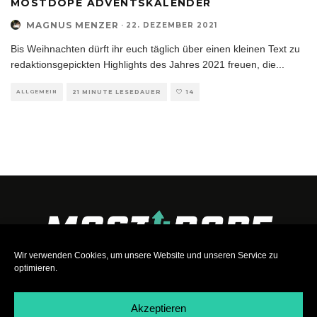
MOSTDOPE ADVENTSKALENDER
MAGNUS MENZER
·
22. DEZEMBER 2021
Bis Weihnachten dürft ihr euch täglich über einen kleinen Text zu
redaktionsgepickten Highlights des Jahres 2021 freuen, die
...
ALLGEMEIN
21 MINUTE LESEDAUER
14
Wir verwenden Cookies, um unsere Website und unseren Service zu
optimieren.
Akzeptieren