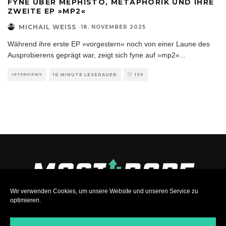
FYNE ÜBER MEPHISTO, METAPHORIK UND IHRE
ZWEITE EP »MP2«
MICHAIL WEISS
·
18. NOVEMBER 2025
Während ihre erste EP »vorgestern« noch von einer Laune des
Ausprobierens geprägt war, zeigt sich fyne auf »mp2«
...
INTERVIEWS
10 MINUTE LESEDAUER
139
Wir verwenden Cookies, um unsere Website und unseren Service zu
optimieren.