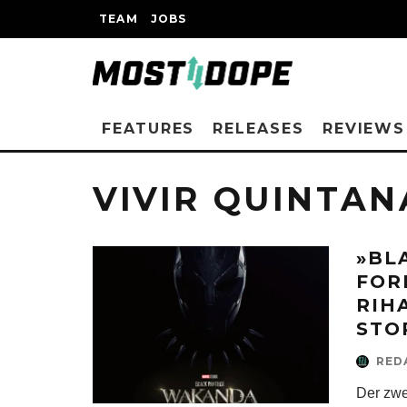
TEAM
JOBS
FEATURES
RELEASES
REVIEWS
VIVIR QUINTAN
»BL
FOR
RIH
STO
RED
Der zwe