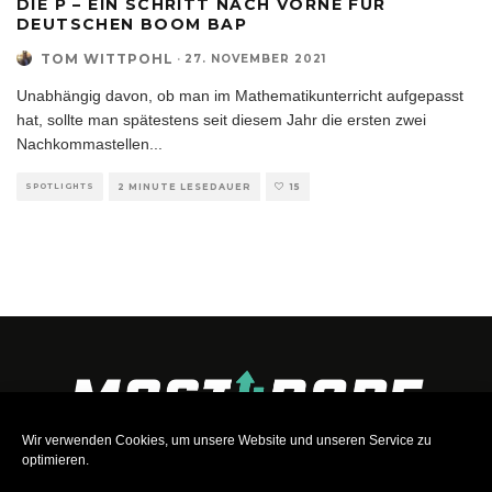
DIE P – EIN SCHRITT NACH VORNE FÜR
DEUTSCHEN BOOM BAP
TOM WITTPOHL
·
27. NOVEMBER 2021
Unabhängig davon, ob man im Mathematikunterricht aufgepasst
hat, sollte man spätestens seit diesem Jahr die ersten zwei
Nachkommastellen
...
SPOTLIGHTS
2 MINUTE LESEDAUER
15
Wir verwenden Cookies, um unsere Website und unseren Service zu
optimieren.