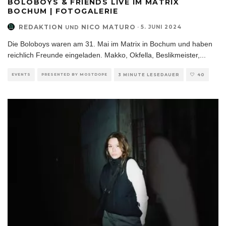
BOLOBOYS & FRIENDS LIVE IM MATRIX
BOCHUM | FOTOGALERIE
REDAKTION
NICO MATURO
·
5. JUNI 2024
UND
Die Boloboys waren am 31. Mai im Matrix in Bochum und haben
reichlich Freunde eingeladen. Makko, Okfella, Beslikmeister,
...
EVENTS
PRESENTED BY MOSTDOPE
3 MINUTE LESEDAUER
40