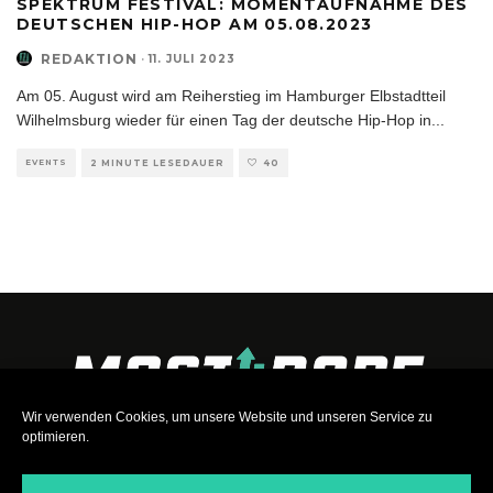
SPEKTRUM FESTIVAL: MOMENTAUFNAHME DES
DEUTSCHEN HIP-HOP AM 05.08.2023
REDAKTION
·
11. JULI 2023
Am 05. August wird am Reiherstieg im Hamburger Elbstadtteil
Wilhelmsburg wieder für einen Tag der deutsche Hip-Hop in
...
EVENTS
2 MINUTE LESEDAUER
40
Wir verwenden Cookies, um unsere Website und unseren Service zu
optimieren.