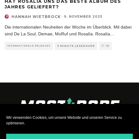
HAT ROSALÍA UNS DAS BESTE ALBUM DES
JAHRES GELIEFERT?
HANNAH WIETBROCK
·
9. NOVEMBER 2025
Die internationalen Neuheiten der Woche im Überblick. Mit dabei
sind De La Soul, Demae, MoRuf und Rosalía. Rosalía
...
INTERNATIONALE RELEASES
3 MINUTE LESEDAUER
13
Wir verwenden Cookies, um unsere Website und unseren Service zu
optimieren.