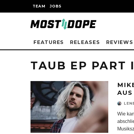
TEAM
JOBS
FEATURES
RELEASES
REVIEWS
TAUB EP PART 
MIK
AUS
LEN
Wie kan
abschli
Musiksz