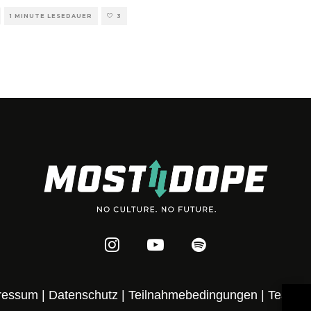
1 MINUTE LESEDAUER
3
ressum
|
Datenschutz
|
Teilnahmebedingungen
|
Team
|