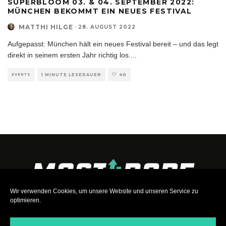
SUPERBLOOM 03. & 04. SEPTEMBER 2022:
MÜNCHEN BEKOMMT EIN NEUES FESTIVAL
MATTHI HILGE
·
28. AUGUST 2022
Aufgepasst: München hält ein neues Festival bereit – und das legt
direkt in seinem ersten Jahr richtig los.
...
EVENTS
1 MINUTE LESEDAUER
40
Wir verwenden Cookies, um unsere Website und unseren Service zu
optimieren.