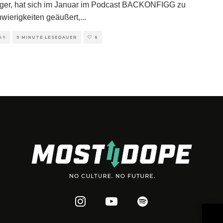
äger, hat sich im Januar im Podcast BACKONFIGG zu
wierigkeiten geäußert,
...
LS
9 MINUTE LESEDAUER
6