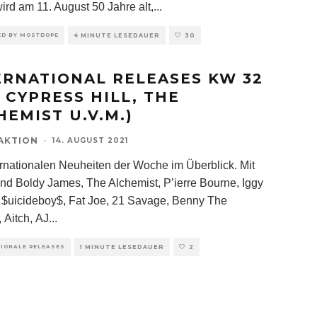
ird am 11. August 50 Jahre alt,
...
ED BY MOSTDOPE
4 MINUTE LESEDAUER
30
ERNATIONAL RELEASES KW 32
T CYPRESS HILL, THE
HEMIST U.V.M.)
AKTION
·
14. AUGUST 2021
ernationalen Neuheiten der Woche im Überblick. Mit
ind Boldy James, The Alchemist, P’ierre Bourne, Iggy
 $uicideboy$, Fat Joe, 21 Savage, Benny The
 Aitch, AJ
...
TIONALE RELEASES
1 MINUTE LESEDAUER
2