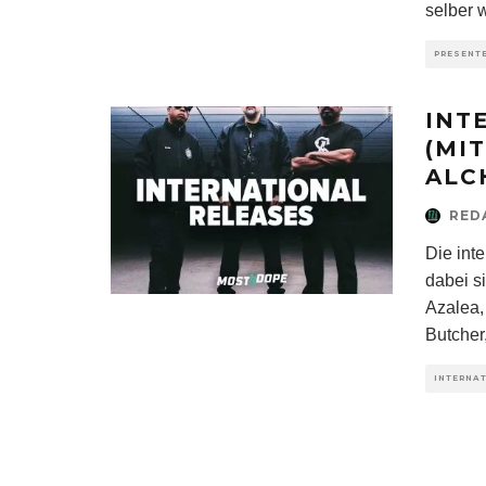
selber w
PRESENT
INT
(MI
ALC
RED
Die int
dabei s
Azalea,
Butcher,
INTERNA