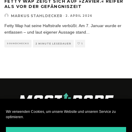
FETTY WAP ZEIGT SICH AUF »ZAVIER.« REIFER
ALS VOR DER GEFÄNGNISZEIT
MARKUS STAHLDECKER
·
2. APRIL 2026
Fetty Wap hat seine Haftstrafe verbüßt. Am 7. Januar wurde er
entlassen – und laut eigener Aussage stand
...
SOUNDCHECKS
2 MINUTE LESEDAUER
1
Wir verwenden Cookies, um unsere Website und unseren Service zu
optimieren.