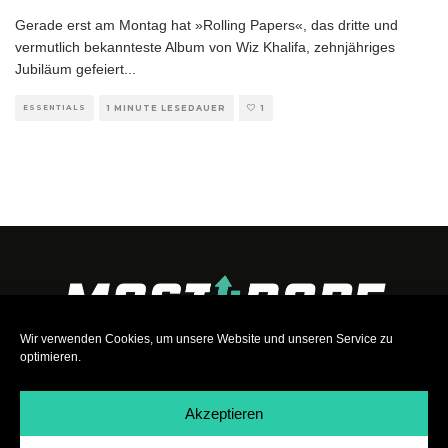
Gerade erst am Montag hat »Rolling Papers«, das dritte und
vermutlich bekannteste Album von Wiz Khalifa, zehnjähriges
Jubiläum gefeiert
...
ESSENTIALS
1 MINUTE LESEDAUER
1
Wir verwenden Cookies, um unsere Website und unseren Service zu
optimieren.
Akzeptieren