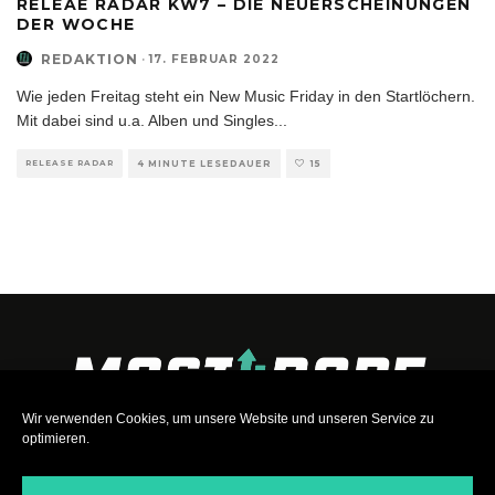
RELEAE RADAR KW7 – DIE NEUERSCHEINUNGEN
DER WOCHE
REDAKTION
·
17. FEBRUAR 2022
Wie jeden Freitag steht ein New Music Friday in den Startlöchern.
Mit dabei sind u.a. Alben und Singles
...
RELEASE RADAR
4 MINUTE LESEDAUER
15
Wir verwenden Cookies, um unsere Website und unseren Service zu
optimieren.