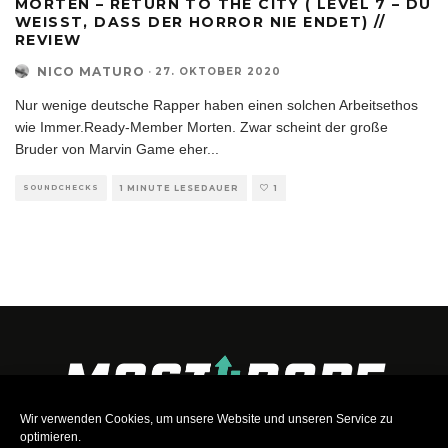
MORTEN – RETURN TO THE CITY ( LEVEL 7 – DU
WEISST, DASS DER HORROR NIE ENDET) // R
EVIEW
NICO MATURO
·
27. OKTOBER 2020
Nur wenige deutsche Rapper haben einen solchen Arbeitsethos
wie Immer.Ready-Member Morten. Zwar scheint der große
Bruder von Marvin Game eher
...
SOUNDCHECKS
1 MINUTE LESEDAUER
1
Wir verwenden Cookies, um unsere Website und unseren Service zu
optimieren.