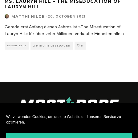
MS. LAURYN HILL – THE MISEDUCATION OF
LAURYN HILL
MATTHI HILGE
·
20. OKTOBER 2021
Gerade erst Anfang diesen Jahres ist »The Miseducation of
Lauryn Hill« für über zehn Millionen verkaufte Einheiten allein
...
ESSENTIALS
2 MINUTE LESEDAUER
5
Wir verwenden Cookies, um unsere Website und unseren Service zu
optimieren.