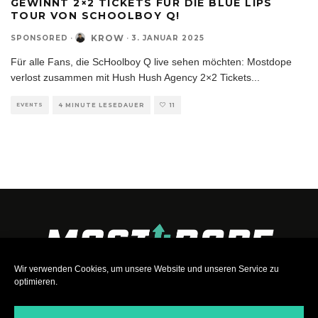
GEWINNT 2×2 TICKETS FÜR DIE BLUE LIPS
TOUR VON SCHOOLBOY Q!
KROW
SPONSORED
·
·
3. JANUAR 2025
Für alle Fans, die ScHoolboy Q live sehen möchten: Mostdope
verlost zusammen mit Hush Hush Agency 2×2 Tickets
...
EVENTS
4 MINUTE LESEDAUER
11
Wir verwenden Cookies, um unsere Website und unseren Service zu
optimieren.