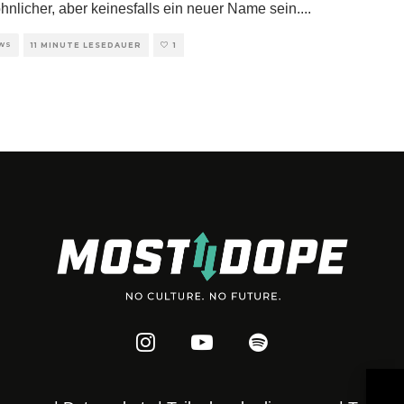
nlicher, aber keinesfalls ein neuer Name sein.
...
EWS
11 MINUTE LESEDAUER
1