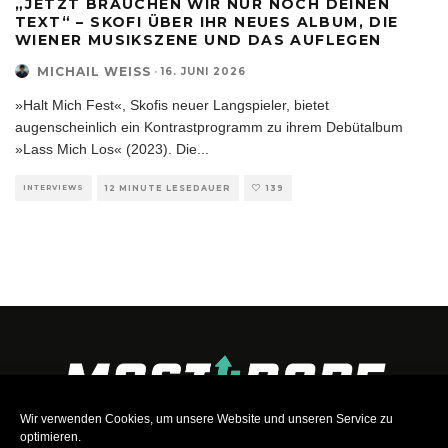
„JETZT BRAUCHEN WIR NUR NOCH DEINEN
TEXT“ – SKOFI ÜBER IHR NEUES ALBUM, DIE
WIENER MUSIKSZENE UND DAS AUFLEGEN
MICHAIL WEISS
·
16. JUNI 2026
»Halt Mich Fest«, Skofis neuer Langspieler, bietet
augenscheinlich ein Kontrastprogramm zu ihrem Debütalbum
»Lass Mich Los« (2023). Die
...
INTERVIEWS
12 MINUTE LESEDAUER
139
Wir verwenden Cookies, um unsere Website und unseren Service zu
optimieren.