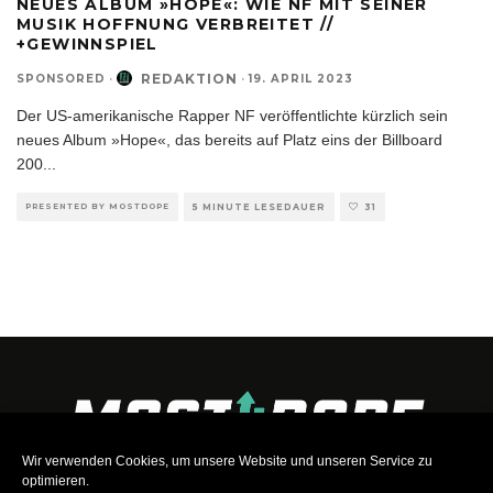
NEUES ALBUM »HOPE«: WIE NF MIT SEINER
MUSIK HOFFNUNG VERBREITET //
+GEWINNSPIEL
REDAKTION
SPONSORED
·
·
19. APRIL 2023
Der US-amerikanische Rapper NF veröffentlichte kürzlich sein
neues Album »Hope«, das bereits auf Platz eins der Billboard
200
...
PRESENTED BY MOSTDOPE
5 MINUTE LESEDAUER
31
Wir verwenden Cookies, um unsere Website und unseren Service zu
optimieren.