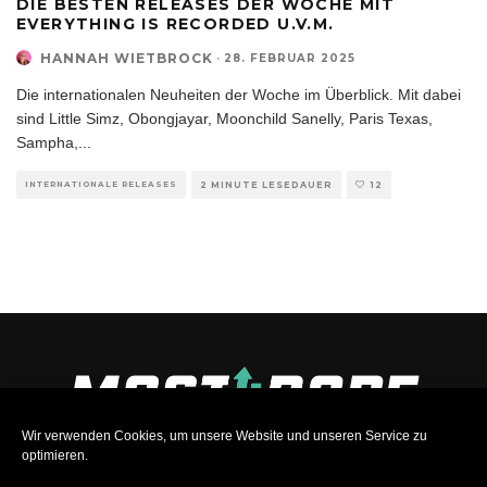
DIE BESTEN RELEASES DER WOCHE MIT
EVERYTHING IS RECORDED U.V.M.
HANNAH WIETBROCK
·
28. FEBRUAR 2025
Die internationalen Neuheiten der Woche im Überblick. Mit dabei
sind Little Simz, Obongjayar, Moonchild Sanelly, Paris Texas,
Sampha,
...
INTERNATIONALE RELEASES
2 MINUTE LESEDAUER
12
Wir verwenden Cookies, um unsere Website und unseren Service zu
optimieren.