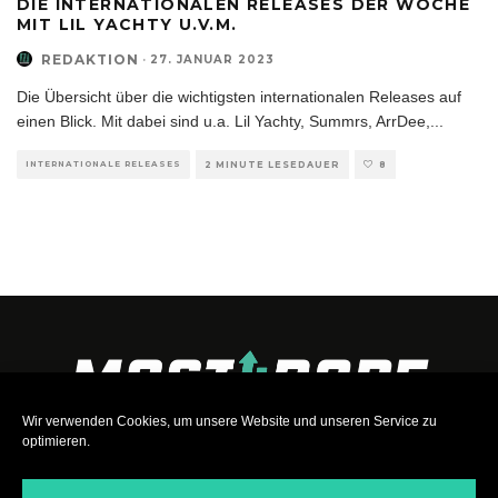
DIE INTERNATIONALEN RELEASES DER WOCHE
MIT LIL YACHTY U.V.M.
REDAKTION
·
27. JANUAR 2023
Die Übersicht über die wichtigsten internationalen Releases auf
einen Blick. Mit dabei sind u.a. Lil Yachty, Summrs, ArrDee,
...
INTERNATIONALE RELEASES
2 MINUTE LESEDAUER
8
Wir verwenden Cookies, um unsere Website und unseren Service zu
optimieren.