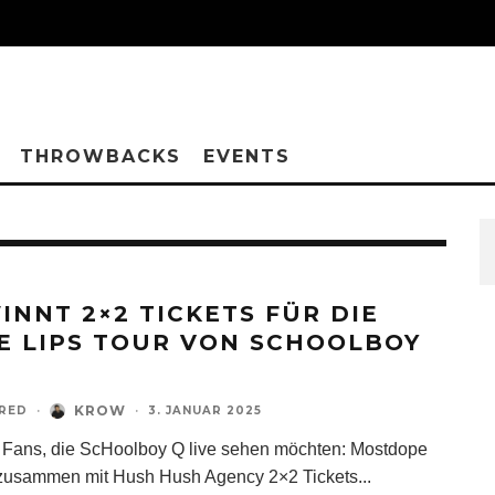
THROWBACKS
EVENTS
INNT 2×2 TICKETS FÜR DIE
E LIPS TOUR VON SCHOOLBOY
KROW
RED
·
·
3. JANUAR 2025
e Fans, die ScHoolboy Q live sehen möchten: Mostdope
 zusammen mit Hush Hush Agency 2×2 Tickets
...