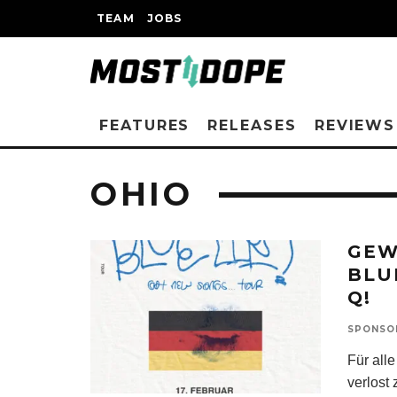
TEAM
JOBS
FEATURES
RELEASES
REVIEWS
OHIO
GEW
BLU
Q!
SPONSO
Für all
verlost