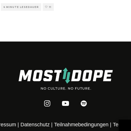
4 MINUTE LESEDAUER
11
ressum
|
Datenschutz
|
Teilnahmebedingungen
|
Team
|