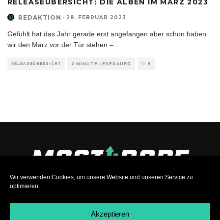
RELEASEÜBERSICHT: DIE ALBEN IM MÄRZ 2023
REDAKTION
·
28. FEBRUAR 2023
Gefühlt hat das Jahr gerade erst angefangen aber schon haben
wir den März vor der Tür stehen –
...
RELEASEÜBERSICHT
2 MINUTE LESEDAUER
5
Wir verwenden Cookies, um unsere Website und unseren Service zu
optimieren.
Akzeptieren