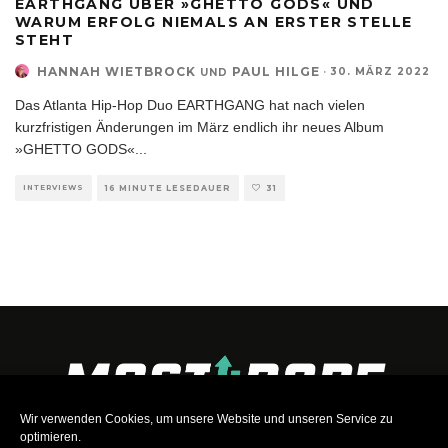
EARTHGANG ÜBER »GHETTO GODS« UND
WARUM ERFOLG NIEMALS AN ERSTER STELLE
STEHT
HANNAH WIETBROCK
PAUL HILGE
·
30. MÄRZ 2022
UND
Das Atlanta Hip-Hop Duo EARTHGANG hat nach vielen
kurzfristigen Änderungen im März endlich ihr neues Album
»GHETTO GODS«
...
INTERVIEWS
16 MINUTE LESEDAUER
31
Wir verwenden Cookies, um unsere Website und unseren Service zu
optimieren.