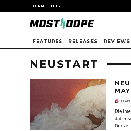
TEAM
JOBS
FEATURES
RELEASES
REVIEWS
NEUSTART
NEU
MAY
HAN
Die int
dabei s
Denzel 