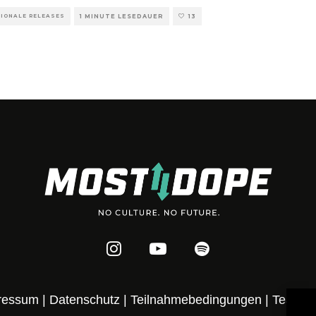
TIONALE RELEASES
1 MINUTE LESEDAUER
13
ressum
|
Datenschutz
|
Teilnahmebedingungen
|
Team
|