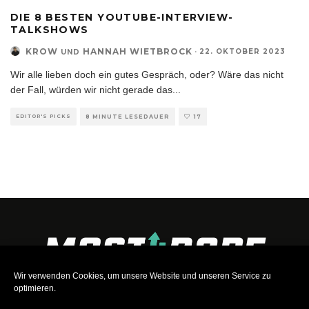
DIE 8 BESTEN YOUTUBE-INTERVIEW-
TALKSHOWS
KROW
HANNAH WIETBROCK
·
22. OKTOBER 2023
UND
Wir alle lieben doch ein gutes Gespräch, oder? Wäre das nicht
der Fall, würden wir nicht gerade das
...
EDITOR'S PICKS
8 MINUTE LESEDAUER
17
Wir verwenden Cookies, um unsere Website und unseren Service zu
optimieren.