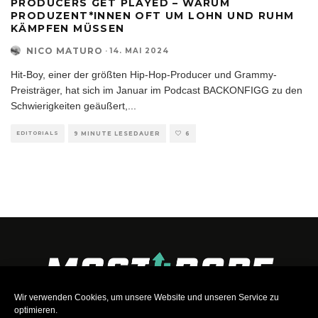
PRODUCERS GET PLAYED – WARUM
PRODUZENT*INNEN OFT UM LOHN UND RUHM
KÄMPFEN MÜSSEN
NICO MATURO
·
14. MAI 2024
Hit-Boy, einer der größten Hip-Hop-Producer und Grammy-
Preisträger, hat sich im Januar im Podcast BACKONFIGG zu den
Schwierigkeiten geäußert,
...
EDITORIALS
9 MINUTE LESEDAUER
6
Wir verwenden Cookies, um unsere Website und unseren Service zu
optimieren.