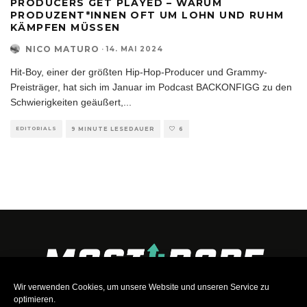
PRODUCERS GET PLAYED – WARUM
PRODUZENT*INNEN OFT UM LOHN UND RUHM
KÄMPFEN MÜSSEN
NICO MATURO
·
14. MAI 2024
Hit-Boy, einer der größten Hip-Hop-Producer und Grammy-
Preisträger, hat sich im Januar im Podcast BACKONFIGG zu den
Schwierigkeiten geäußert,
...
EDITORIALS
9 MINUTE LESEDAUER
6
Wir verwenden Cookies, um unsere Website und unseren Service zu
optimieren.