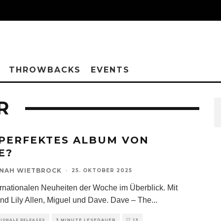
THROWBACKS
EVENTS
R
 PERFEKTES ALBUM VON
E?
NAH WIETBROCK
·
25. OKTOBER 2025
ernationalen Neuheiten der Woche im Überblick. Mit
ind Lily Allen, Miguel und Dave. Dave – The
...
TIONALE RELEASES
3 MINUTE LESEDAUER
13