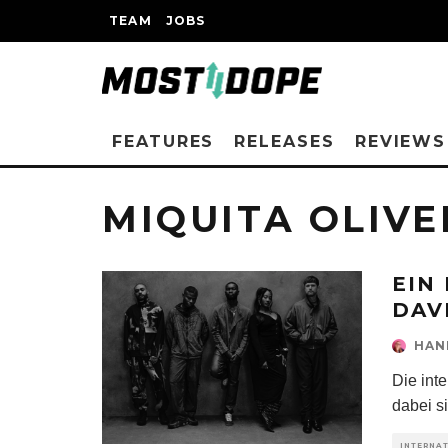
TEAM
JOBS
FEATURES
RELEASES
REVIEWS
MIQUITA OLIVE
EIN
DAV
HAN
Die int
dabei s
INTERNA