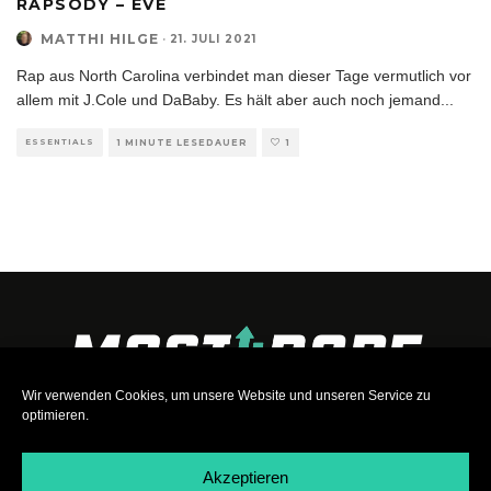
RAPSODY – EVE
MATTHI HILGE
·
21. JULI 2021
Rap aus North Carolina verbindet man dieser Tage vermutlich vor
allem mit J.Cole und DaBaby. Es hält aber auch noch jemand
...
ESSENTIALS
1 MINUTE LESEDAUER
1
Wir verwenden Cookies, um unsere Website und unseren Service zu
optimieren.
Akzeptieren