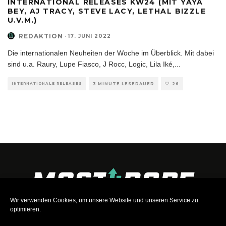
INTERNATIONAL RELEASES KW24 (MIT YAYA
BEY, AJ TRACY, STEVE LACY, LETHAL BIZZLE
U.V.M.)
REDAKTION
·
17. JUNI 2022
Die internationalen Neuheiten der Woche im Überblick. Mit dabei
sind u.a. Raury, Lupe Fiasco, J Rocc, Logic, Lila Iké,
...
INTERNATIONALE RELEASES
3 MINUTE LESEDAUER
26
Wir verwenden Cookies, um unsere Website und unseren Service zu
optimieren.