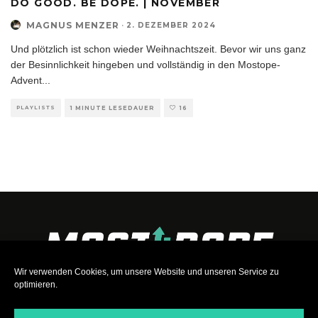
DO GOOD. BE DOPE. | NOVEMBER
MAGNUS MENZER
·
2. DEZEMBER 2024
Und plötzlich ist schon wieder Weihnachtszeit. Bevor wir uns ganz
der Besinnlichkeit hingeben und vollständig in den Mostope-
Advent
...
PLAYLISTS
1 MINUTE LESEDAUER
16
Wir verwenden Cookies, um unsere Website und unseren Service zu
optimieren.