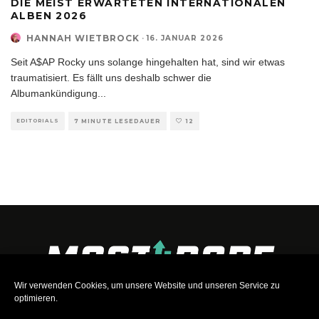
DIE MEIST ERWARTETEN INTERNATIONALEN
ALBEN 2026
HANNAH WIETBROCK
·
16. JANUAR 2026
Seit A$AP Rocky uns solange hingehalten hat, sind wir etwas
traumatisiert. Es fällt uns deshalb schwer die
Albumankündigung
...
EDITORIALS
7 MINUTE LESEDAUER
12
Wir verwenden Cookies, um unsere Website und unseren Service zu
optimieren.