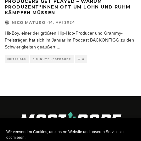
PRODUCERS GET PLAYED – WARUM
PRODUZENT*INNEN OFT UM LOHN UND RUHM
KÄMPFEN MÜSSEN
NICO MATURO
·
14. MAI 2024
Hit-Boy, einer der größten Hip-Hop-Producer und Grammy-
Preisträger, hat sich im Januar im Podcast BACKONFIGG zu den
Schwierigkeiten geäußert,
...
EDITORIALS
9 MINUTE LESEDAUER
6
Wir verwenden Cookies, um unsere Website und unseren Service zu
optimieren.