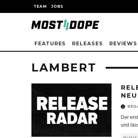
TEAM
JOBS
FEATURES
RELEASES
REVIEWS
LAMBERT
REL
NEU
RED
Der ers
und läs
RELEASE