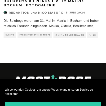
BOLOBOYS & FRIENDS LIVE IM MATRIX
BOCHUM | FOTOGALERIE
REDAKTION
NICO MATURO
·
5. JUNI 2024
UND
Die Boloboys waren am 31. Mai im Matrix in Bochum und haben
reichlich Freunde eingeladen. Makko, Okfella, Beslikmeister,
...
EVENTS
PRESENTED BY MOSTDOPE
3 MINUTE LESEDAUER
40
Wir verwenden Cookies, um unsere Website und unseren Service zu
optimieren.