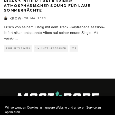
NIKAN’S NEUER TRACK »PINK«:
ATMOSPHÄRISCHER SOUND FÜR LAUE
SOMMERNÄCHTE
KROW
·
28. MAI 2023
Frisch von seinem Erfolg mit dem Track »kaytranada session«
liefert nikan entspannte Vibes auf seiner neuen Single. Mit
»pink«
...
TUNE OF THE WEEK
1 MINUTE LESEDAUER
1
Wir verwenden Cookies, um unsere Website und unseren Service zu
optimieren.