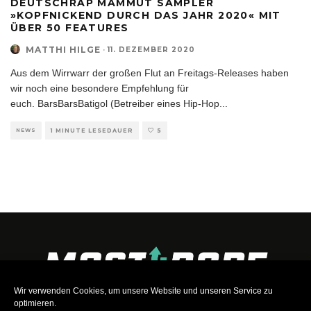
DEUTSCHRAP MAMMUT SAMPLER
»KOPFNICKEND DURCH DAS JAHR 2020« MIT
ÜBER 50 FEATURES
MATTHI HILGE
·
11. DEZEMBER 2020
Aus dem Wirrwarr der großen Flut an Freitags-Releases haben
wir noch eine besondere Empfehlung für
euch. BarsBarsBatigol (Betreiber eines Hip-Hop
...
NEWS
1 MINUTE LESEDAUER
5
Wir verwenden Cookies, um unsere Website und unseren Service zu
optimieren.