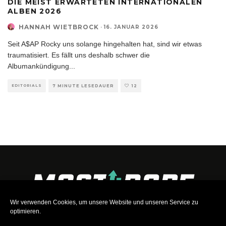
DIE MEIST ERWARTETEN INTERNATIONALEN
ALBEN 2026
HANNAH WIETBROCK
·
16. JANUAR 2026
Seit A$AP Rocky uns solange hingehalten hat, sind wir etwas
traumatisiert. Es fällt uns deshalb schwer die
Albumankündigung
...
EDITORIALS
7 MINUTE LESEDAUER
12
Wir verwenden Cookies, um unsere Website und unseren Service zu
optimieren.