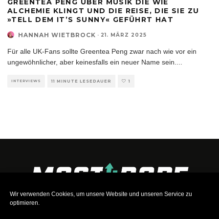
GREENTEA PENG ÜBER MUSIK DIE WIE
ALCHEMIE KLINGT UND DIE REISE, DIE SIE ZU
»TELL DEM IT’S SUNNY« GEFÜHRT HAT
HANNAH WIETBROCK
·
21. MÄRZ 2025
Für alle UK-Fans sollte Greentea Peng zwar nach wie vor ein
ungewöhnlicher, aber keinesfalls ein neuer Name sein.
...
INTERVIEWS
11 MINUTE LESEDAUER
1
Wir verwenden Cookies, um unsere Website und unseren Service zu
optimieren.