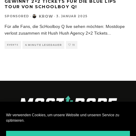
GEWINNT 2×2 TICKETS FÜR DIE BLUE LIPS
TOUR VON SCHOOLBOY Q!
KROW
SPONSORED
·
·
3. JANUAR 2025
Für alle Fans, die ScHoolboy Q live sehen möchten: Mostdope
verlost zusammen mit Hush Hush Agency 2×2 Tickets
...
EVENTS
4 MINUTE LESEDAUER
11
Wir verwenden Cookies, um unsere Website und unseren Service zu
optimieren.