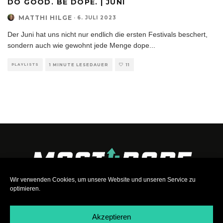
DO GOOD. BE DOPE. | JUNI
MATTHI HILGE
·
6. JULI 2023
Der Juni hat uns nicht nur endlich die ersten Festivals beschert,
sondern auch wie gewohnt jede Menge dope
...
PLAYLISTS
1 MINUTE LESEDAUER
11
Wir verwenden Cookies, um unsere Website und unseren Service zu
optimieren.
Akzeptieren