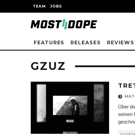
TEAM
JOBS
FEATURES
RELEASES
REVIEWS
GZUZ
TRE
MAT
Über di
seinen 
geschri
ESSENTI