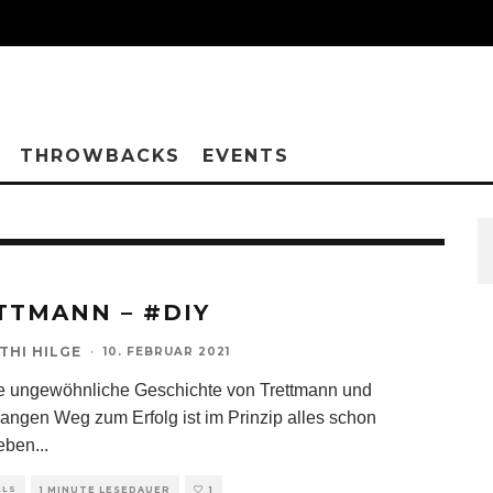
THROWBACKS
EVENTS
TTMANN – #DIY
THI HILGE
·
10. FEBRUAR 2021
e ungewöhnliche Geschichte von Trettmann und
langen Weg zum Erfolg ist im Prinzip alles schon
eben
...
ALS
1 MINUTE LESEDAUER
1