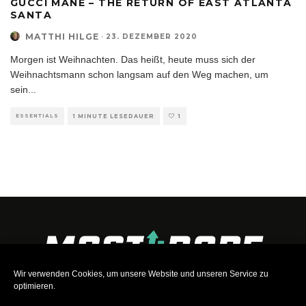
GUCCI MANE – THE RETURN OF EAST ATLANTA
SANTA
MATTHI HILGE
·
23. DEZEMBER 2020
Morgen ist Weihnachten. Das heißt, heute muss sich der
Weihnachtsmann schon langsam auf den Weg machen, um
sein
...
ESSENTIALS
1 MINUTE LESEDAUER
1
Wir verwenden Cookies, um unsere Website und unseren Service zu
optimieren.