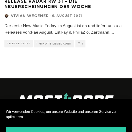
RELEASE RADAR KW 31 – DIE
NEUERSCHEINUNGEN DER WOCHE
VIVIAN WEGENER
·
6. AUGUST 2021
Der erste New Music Friday im August ist da und liefert uns u.a.
Releases von:Fae August, Estikay & PhillaZio, Zartmann,
...
RELEASE RADAR
1 MINUTE LESEDAUER
1
Wir verwenden Cookies, um unsere Website und unseren Service zu
optimieren.