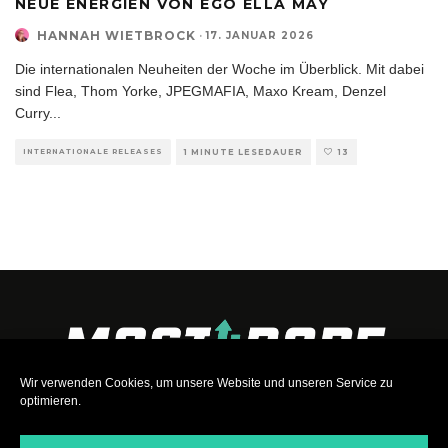
NEUE ENERGIEN VON EGO ELLA MAY
HANNAH WIETBROCK
·
17. JANUAR 2026
Die internationalen Neuheiten der Woche im Überblick. Mit dabei
sind Flea, Thom Yorke, JPEGMAFIA, Maxo Kream, Denzel
Curry
...
INTERNATIONALE RELEASES
1 MINUTE LESEDAUER
13
Wir verwenden Cookies, um unsere Website und unseren Service zu
optimieren.