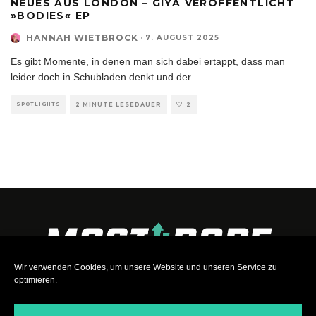
NEUES AUS LONDON – GIYA VERÖFFENTLICHT
»BODIES« EP
HANNAH WIETBROCK
·
7. AUGUST 2025
Es gibt Momente, in denen man sich dabei ertappt, dass man
leider doch in Schubladen denkt und der
...
SPOTLIGHTS
2 MINUTE LESEDAUER
2
Wir verwenden Cookies, um unsere Website und unseren Service zu
optimieren.