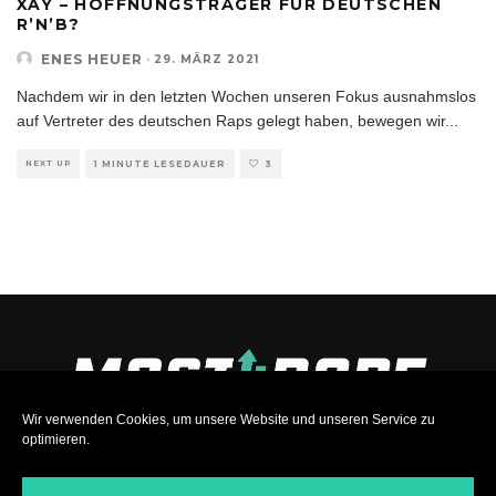
XAY – HOFFNUNGSTRÄGER FÜR DEUTSCHEN
R’N’B?
ENES HEUER
·
29. MÄRZ 2021
Nachdem wir in den letzten Wochen unseren Fokus ausnahmslos
auf Vertreter des deutschen Raps gelegt haben, bewegen wir
...
NEXT UP
1 MINUTE LESEDAUER
3
Wir verwenden Cookies, um unsere Website und unseren Service zu
optimieren.