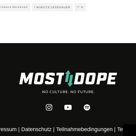
TIONALE RELEASES
1 MINUTE LESEDAUER
11
ressum
|
Datenschutz
|
Teilnahmebedingungen
|
Team
|