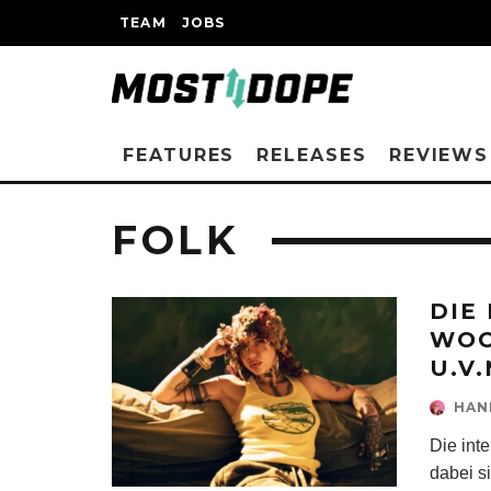
TEAM
JOBS
FEATURES
RELEASES
REVIEWS
FOLK
DIE
WOC
U.V.
HAN
Die int
dabei s